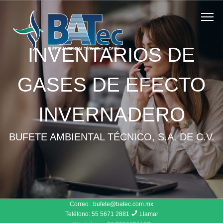
INVENTARIOS DE
GASES DE EFECTO
INVERNADERO
BUFETE AMBIENTAL TÉCNICO, S.A. DE C.V.
Correo :
bufete@batec.com.mx
Teléfono:
55 5671 2881
Llamar